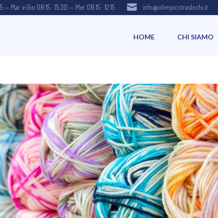

15 — Mar e Gio 08:15 · 15:30 — Mer 08:15 · 12:15
info@olimpicotraslochi.it
HOME
CHI SIAMO