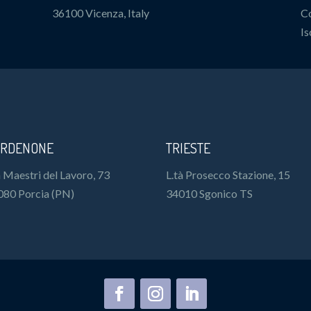
36100 Vicenza, Italy
Co
Is
RDENONE
TRIESTE
 Maestri del Lavoro, 73
L.tà Prosecco Stazione, 15
080 Porcia (PN)
34010 Sgonico TS