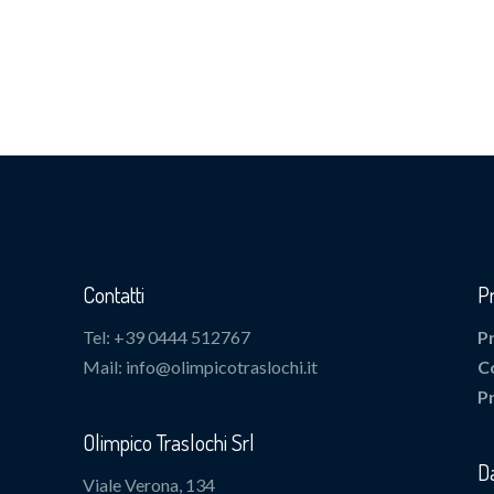
Contatti
P
Tel: +39 0444 512767
P
Mail: info@olimpicotraslochi.it
C
P
Olimpico Traslochi Srl
Da
Viale Verona, 134