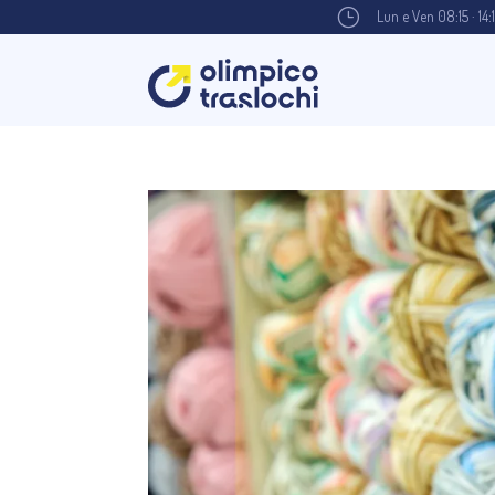
}
Lun e Ven 08:15 · 14: