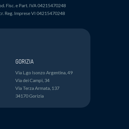
d. Fisc. e Part. IVA 04215470248
cr. Reg. Imprese VI 04215470248
GORIZIA
Via L.go Isonzo Argentina, 49
Via dei Campi, 34
Via Terza Armata, 137
34170 Gorizia