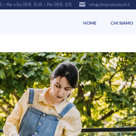

15 — Mar e Gio 08:15 · 15:30 — Mer 08:15 · 12:15
info@olimpicotraslochi.it
HOME
CHI SIAMO