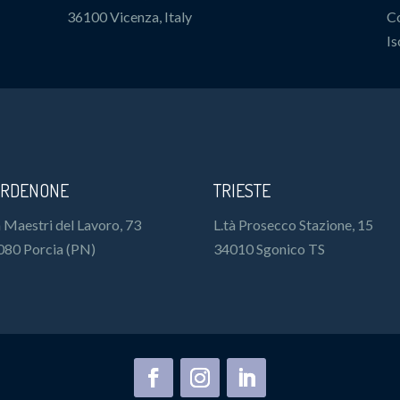
36100 Vicenza, Italy
Co
Is
RDENONE
TRIESTE
 Maestri del Lavoro, 73
L.tà Prosecco Stazione, 15
080 Porcia (PN)
34010 Sgonico TS