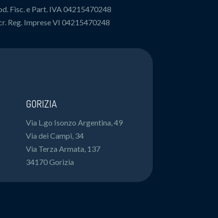
d. Fisc. e Part. IVA 04215470248
cr. Reg. Imprese VI 04215470248
GORIZIA
Via L.go Isonzo Argentina, 49
Via dei Campi, 34
Via Terza Armata, 137
34170 Gorizia