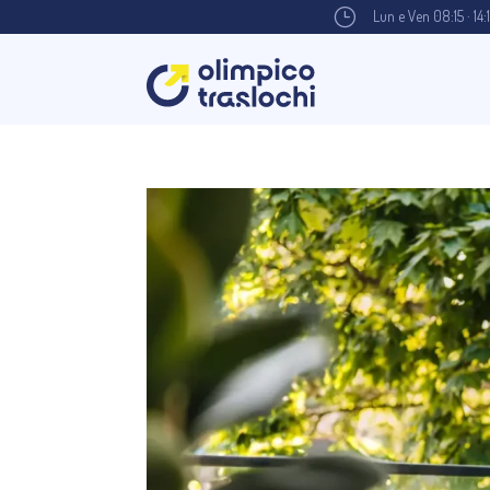
}
Lun e Ven 08:15 · 14: