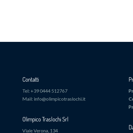
Contatti
P
Tel: +39 0444 512767
P
Mail: info@olimpicotraslochi.it
C
P
Olimpico Traslochi Srl
Da
Viale Verona, 134