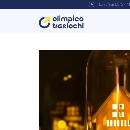
}
Lun e Ven 08:15 · 14: