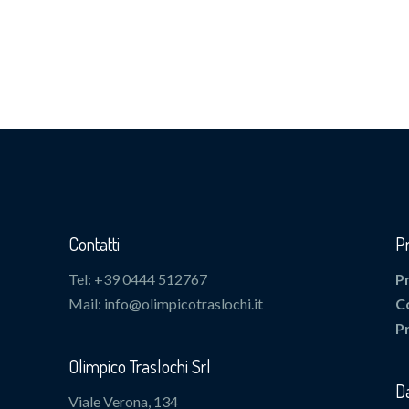
Contatti
P
Tel: +39 0444 512767
P
Mail: info@olimpicotraslochi.it
C
P
Olimpico Traslochi Srl
Da
Viale Verona, 134