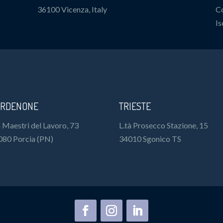
36100 Vicenza, Italy
Co
Is
RDENONE
TRIESTE
 Maestri del Lavoro, 73
L.tà Prosecco Stazione, 15
080 Porcia (PN)
34010 Sgonico TS