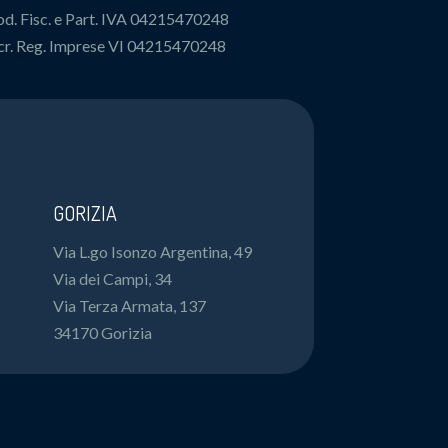
d. Fisc. e Part. IVA 04215470248
cr. Reg. Imprese VI 04215470248
GORIZIA
Via L.go Isonzo Argentina, 49
Via dei Campi, 34
Via Terza Armata, 137
34170 Gorizia