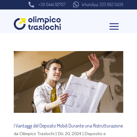


+39 0444 512767
WhatsApp 333 962 0439
I Vantaggi del Deposito Mobili Durante una Ristrutturazione
da
Olimpico Traslochi
|
Dic 20, 2024
|
Deposito e