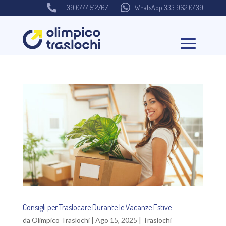


+39 0444 512767
WhatsApp 333 962 0439
Consigli per Traslocare Durante le Vacanze Estive
da
Olimpico Traslochi
|
Ago 15, 2025
|
Traslochi