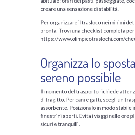
abituale: orari dei pasti, passeggiate, c
creare una sensazione di stabilità.
Per organizzare il trasloco nei minimi det
pronta. Trovi una checklist completa per 
https://www.olimpicotraslochi.com/check
Organizza lo spos
sereno possibile
Il momento del trasporto richiede attenzio
di tragitto. Per cani e gatti, scegli un tr
assorbente. Posizionalo in modo stabile i
finestrini aperti. Evita i viaggi nelle ore
sicuri e tranquilli.