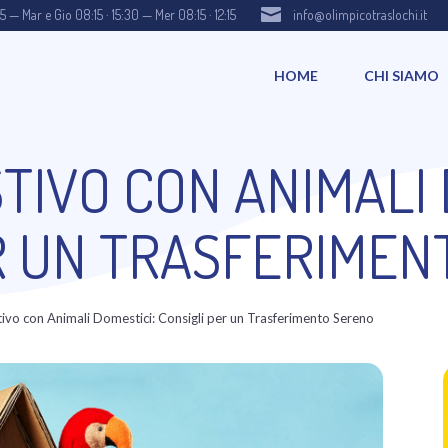

15 — Mar e Gio 08:15 · 15:30 — Mer 08:15 · 12:15
info@olimpicotraslochi.it
HOME
CHI SIAMO
TIVO CON ANIMALI 
R UN TRASFERIMEN
tivo con Animali Domestici: Consigli per un Trasferimento Sereno