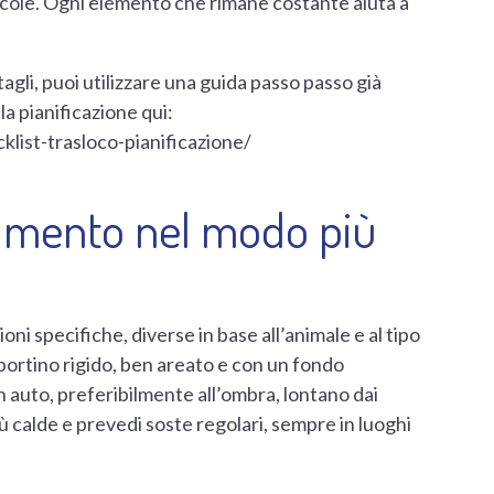
occole. Ogni elemento che rimane costante aiuta a
tagli, puoi utilizzare una guida passo passo già
la pianificazione qui:
list-trasloco-pianificazione/
tamento nel modo più
ni specifiche, diverse in base all’animale e al tipo
asportino rigido, ben areato e con un fondo
n auto, preferibilmente all’ombra, lontano dai
 più calde e prevedi soste regolari, sempre in luoghi