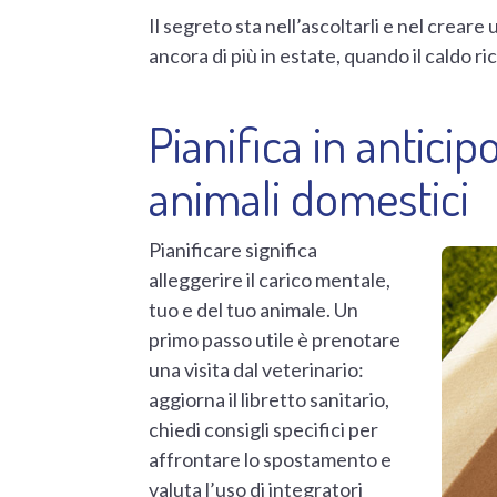
Il segreto sta nell’ascoltarli e nel creare
ancora di più in estate, quando il caldo r
Pianifica in anticip
animali domestici
Pianificare significa
alleggerire il carico mentale,
tuo e del tuo animale. Un
primo passo utile è prenotare
una visita dal veterinario:
aggiorna il libretto sanitario,
chiedi consigli specifici per
affrontare lo spostamento e
valuta l’uso di integratori