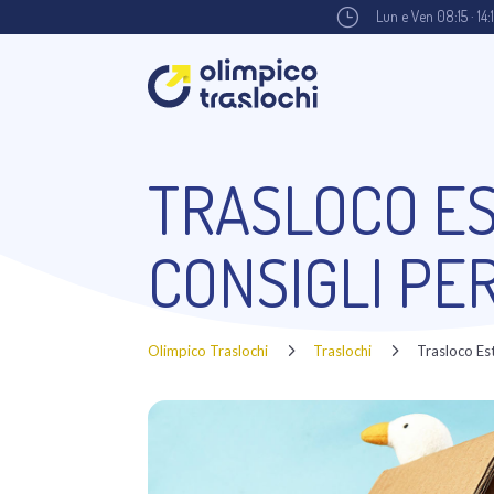
}
Lun e Ven 08:15 · 14:
TRASLOCO ES
CONSIGLI PE
5
5
Olimpico Traslochi
Traslochi
Trasloco Es