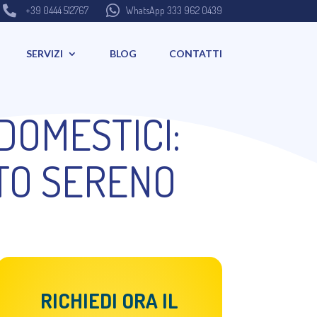


+39 0444 512767
WhatsApp 333 962 0439
SERVIZI
BLOG
CONTATTI
DOMESTICI:
TO SERENO
RICHIEDI ORA IL