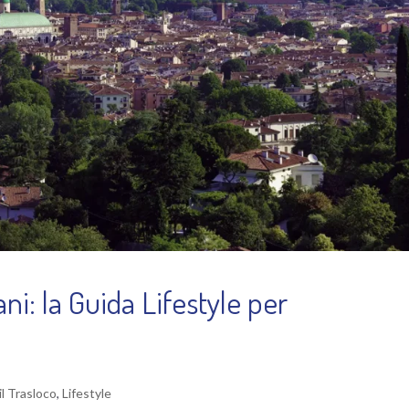
ni: la Guida Lifestyle per
il Trasloco
,
Lifestyle