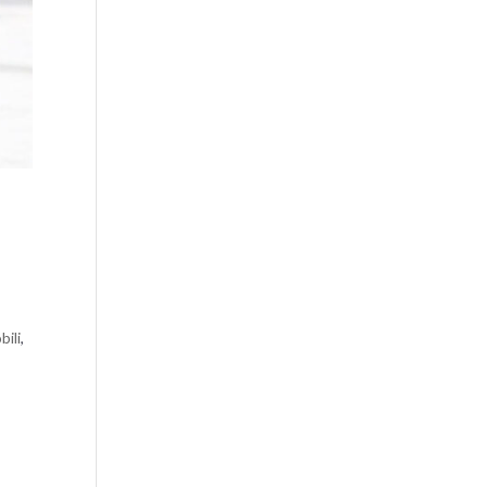
ili
,