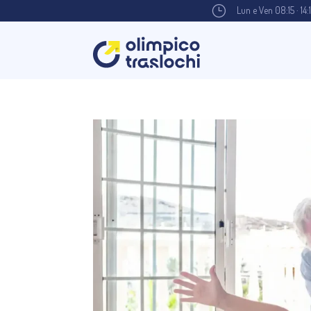
}
Lun e Ven 08:15 · 14: