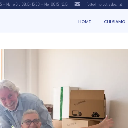

15 — Mar e Gio 08:15 · 15:30 — Mer 08:15 · 12:15
info@olimpicotraslochi.it
HOME
CHI SIAMO